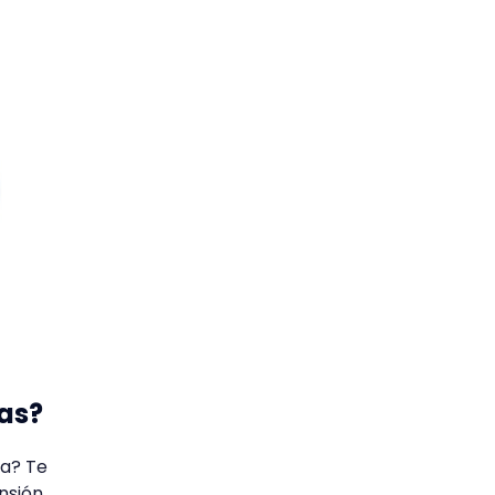
as?
ta? Te
nsión