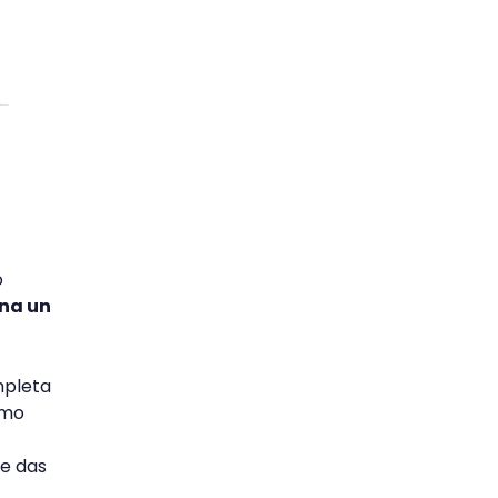
o
na un
mpleta
smo
ue das