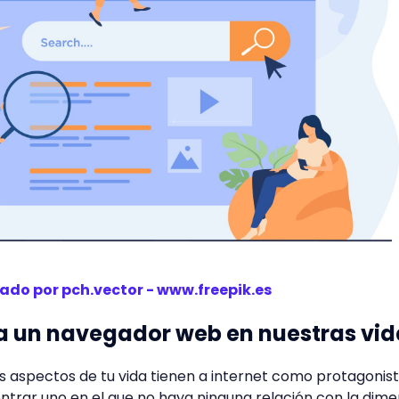
ado por pch.vector - www.freepik.es
a un navegador web
en nuestras vid
 aspectos de tu vida tienen a internet como protagonis
trar uno en el que no haya ninguna relación con la dime