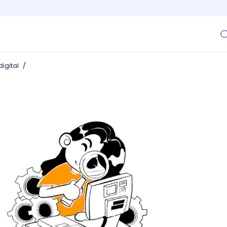
/
igital
mo funciona un navegador web?