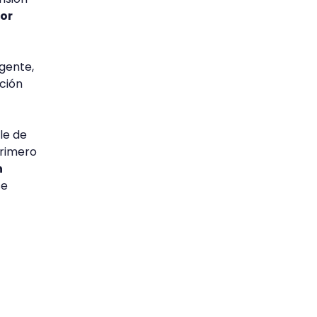
or
igente,
ación
le de
 primero
n
se