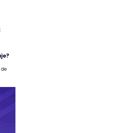
:
aje?
 de