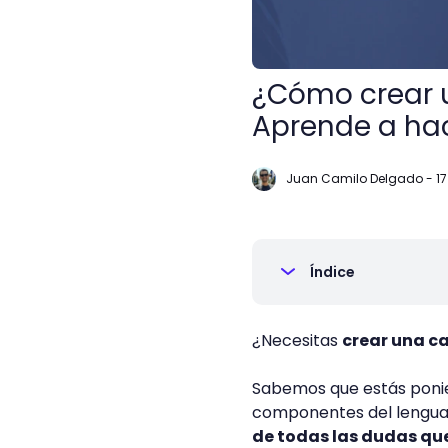
¿Cómo crear 
Aprende a hac
Juan Camilo Delgado
-
17
Índice
¿Necesitas
crear una c
Sabemos que estás ponie
componentes del lengua
de todas las dudas qu