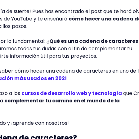
día de suerte! Pues has encontrado el post que te hará ol
sos de YouTube y te enseñará
cómo hacer una cadena d
illos pasos.
por lo fundamental: ¿
Qué es una cadena de caracteres
aremos todas tus dudas con el fin de complementar tu
te información útil para tus proyectos.
 saber cómo hacer una cadena de caracteres en uno de 
ación más usados en 2021
.
tazo a los
cursos de desarrollo web y tecnología
que C
ra
complementar tu camino en el mundo de la
do y ¡aprende con nosotros!
dena de caracteres?