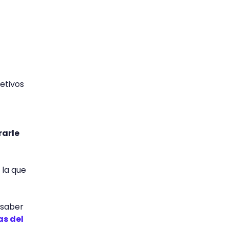
etivos
rarle
 la que
 saber
as del