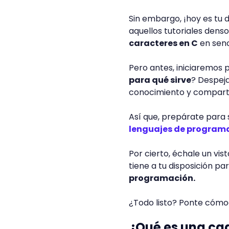
Sin embargo, ¡hoy es tu 
aquellos tutoriales den
caracteres en C
en senc
Pero antes, iniciaremos 
para qué sirve
? Despej
conocimiento y compartir
Así que, prepárate para
lenguajes de program
Por cierto, échale un vis
tiene a tu disposición pa
programación.
¿Todo listo? Ponte cómo
¿Qué es una ca