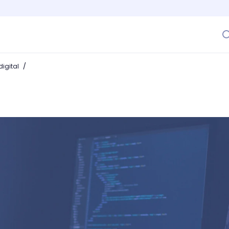
/
igital
e caracteres en C? Aprende a hacerlo sin buscar tutoriale