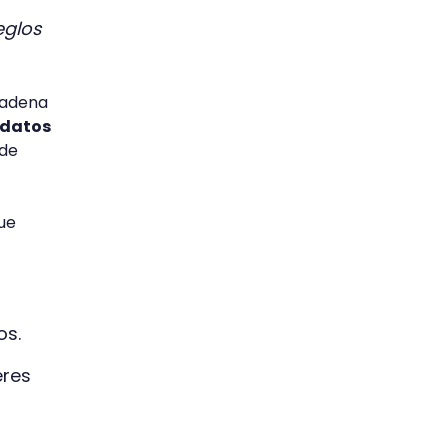
eglos
cadena
 datos
 de
ue
os.
eres