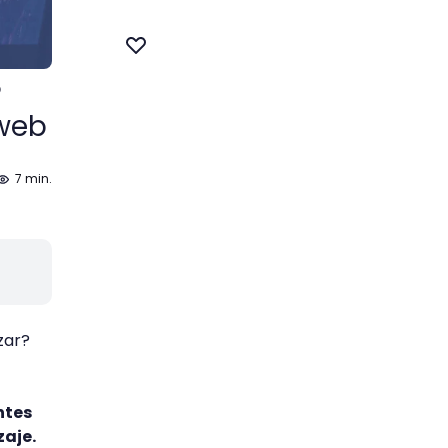
?
 web
7 min.
zar?
ntes
zaje.