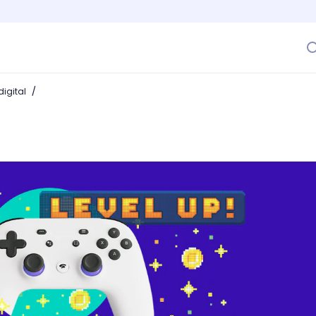
/
igital
que te harán un experto en el mundo gaming