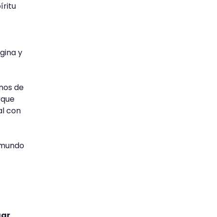
íritu
gina y
nos de
rque
al con
l mundo
gar