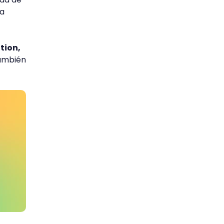
la
tion,
También