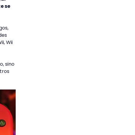
e se
gos,
des
i, Wii
o, sino
tros