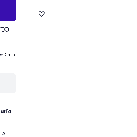
rto
7 min.
taría
. A