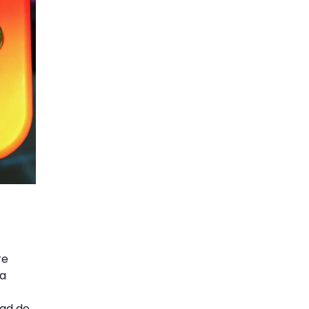
re
 a
dad de