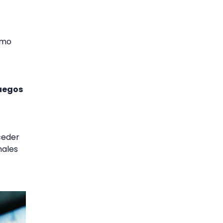
omo
uegos
ceder
nales