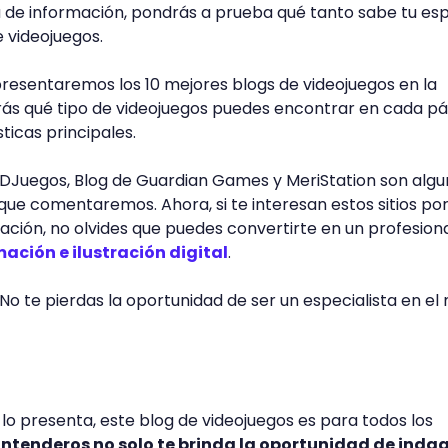
sta de información, pondrás a prueba qué tanto sabe tu esp
 videojuegos.
presentaremos los 10 mejores blogs de videojuegos en la
rás qué tipo de videojuegos puedes encontrar en cada pá
ticas principales.
3DJuegos, Blog de Guardian Games y MeriStation son algu
 que comentaremos. Ahora, si te interesan estos sitios po
mación, no olvides que puedes convertirte en un profesion
ación e ilustración digital
.
No te pierdas la oportunidad de ser un especialista en e
 presenta, este blog de videojuegos es para todos los
ntenderos no solo te brinda la oportunidad de inda