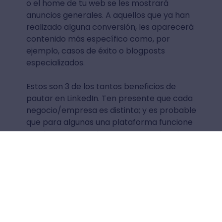
o el home de tu web se les mostrará
anuncios generales. A aquellos que ya han
realizado alguna conversión, les aparecerá
contenido más específico como, por
ejemplo, casos de éxito o blogposts
especializados.
Estos son 3 de los tantos beneficios de
pautar en LinkedIn. Ten presente que cada
negocio/empresa es distinta; y es probable
que para algunas una plataforma funcione
mucho mejor que la otra para un tipo de
negocio.
Valorar