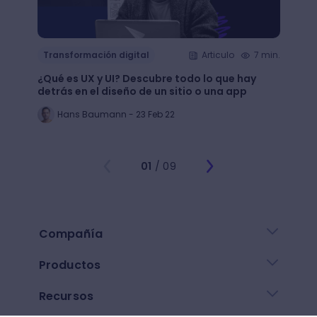
Transformación digital
Articulo
7 min.
Trans
¿Qué es UX y UI? Descubre todo lo que hay
Mejor
detrás en el diseño de un sitio o una app
public
Hans Baumann - 23 Feb 22
Mi
01
/ 09
Compañía
Productos
Recursos