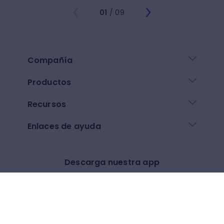
01
/ 09
Compañía
Productos
Recursos
Enlaces de ayuda
Descarga nuestra app
Google play
App Store