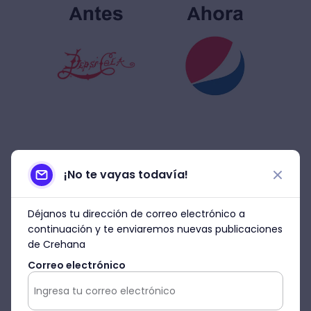
¡No te vayas todavía!
McDonald´s
Déjanos tu dirección de correo electrónico a
Cuando pensamos en McDonald´s, además
continuación y te enviaremos nuevas publicaciones
de que se nos venga a la mente la clásica
de Crehana
BigMac, siempre recordamos su
Correo electrónico
emblemática “M”. Pero el logo de esta
cadena de comida rápida es uno de los que
más ha cambiado con el pasar de los años.