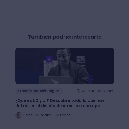
También podría interesarte
Transformación digital
Articulo
7 min.
Trans
¿Qué es UX y UI? Descubre todo lo que hay
Mejor
detrás en el diseño de un sitio o una app
public
Hans Baumann - 23 Feb 22
Mi