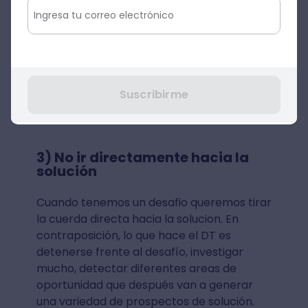
Para resumir este punto: el design
thinking minimiza riesgos con el arte de
la anticipación (experimentar o
prototipar es como se le conoce).
Suscribirme
3) No ir directamente hacia la
solución
Cuando tenemos un desafio queremos tirar
la cuerda directa hacia la solucion. En
contraposición, lo que hace el DT es
detenerse frente al desafío, investigar
mucho, detectar diferentes areas de
oportunidad que después van a generar
una variedad de prospectos de solución.