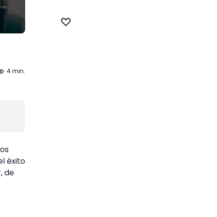
4 min.
hos
l éxito
, de