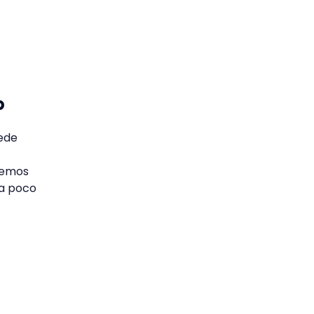
o
uede
cemos
 a poco