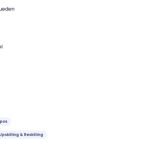
pueden
l
ipos
Upskilling & Reskilling