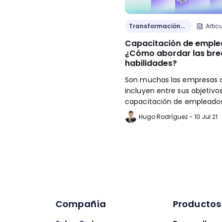
Transformación
Artic
cultural
Capacitación de empl
¿Cómo abordar las bre
habilidades?
Son muchas las empresas 
incluyen entre sus objetivo
capacitación de empleados
aumento de productividad 
Hugo Rodríguez - 10 Jul 21
fuerza laboral. Pero hay un
fundamental para que est
ocurrir: identificar la brech
habilidades en tu personal.
Compañía
Productos