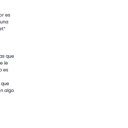
or es
 una
et”
sas que
e le
o es
y que
en algo