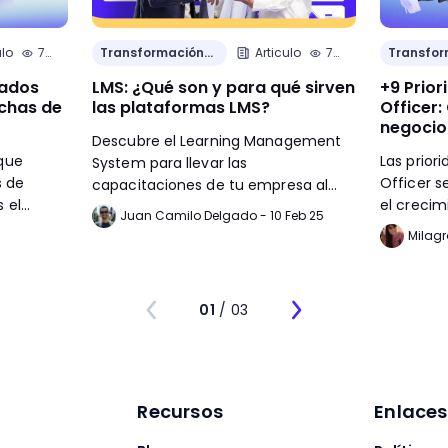
ulo
7
Transformación
Articulo
7
Transfor
min.
cultural
min.
cultural
eados
LMS: ¿Qué son y para qué sirven
+9 Prior
chas de
las plataformas LMS?
Officer:
negocio
Descubre el Learning Management
que
Las prior
System para llevar las
s de
Officer s
capacitaciones de tu empresa al
 el
el creci
próximo nivel.
Juan Camilo Delgado - 10 Feb 25
de la
apuesta a
Milagr
 paso
mejorami
o pueda
lo tanto,
a de
en la est
01
/ 03
corporati
decisione
Recursos
Enlace