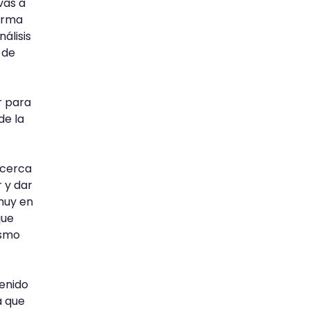
vas a
forma
álisis
 de
r para
de la
 cerca
 y dar
muy en
que
ismo
enido
a que