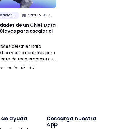
Transformación
Articulo
mación
Articulo
7
cultural
min.
Semana laboral de 4 días:
idades de un Chief Data
¿cuáles son las ventajas y
 Claves para escalar el
desventajas para tu talent
Aprende cuáles son las ventajas
idades del Chief Data
desventajas de la semana labor
e han vuelto centrales para
4 días y descubre cómo aplicar
miento de toda empresa que
modalidad en tu empresa.
l desarrollo y
Juliana Fantino - 21 Abr 23
os García - 05 Jul 21
ento de sus procesos. Por
 los datos se han convertido
rella de las organizaciones
vas para la toma de
s.
s de ayuda
Descarga nuestra
app