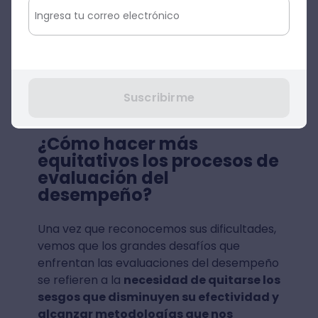
Suscribirme
Fuente:Unsplash
¿Cómo hacer más
equitativos los procesos de
evaluación del
desempeño?
Una vez que reconocemos sus dificultades,
vemos que los grandes desafíos que
enfrentan las evaluaciones del desempeño
se refieren a la
necesidad de quitarse los
sesgos que disminuyen su efectividad y
alcanzar metodologías que nos