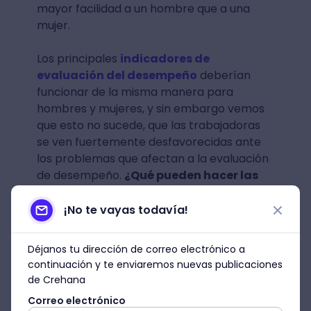
mayor facilidad a un hombre que a una
mujer.
Los principales
indicadores de
evaluación del desempeño
deberían
funcionar de la misma manera para
hombres y mujeres, y sin embargo vemos
que esto no sucede, que las trabajadoras
se ven fuertemente desfavorecidas ante
los problemas que afectan a la evaluación
de desempeño.
¿Qué pueden hacer las
empresas y los líderes para cambiar
esta situación?
¡No te vayas todavía!
Déjanos tu dirección de correo electrónico a
continuación y te enviaremos nuevas publicaciones
de Crehana
Correo electrónico