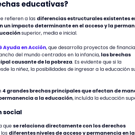
rechas educativas?
e refieren a las
diferencias estructurales existentes e
en un impacto determinante en el acceso y la perma
ducación
superior, media e inicial.
 Ayuda en Acción
, que desarrolla proyectos de financi
y ancho del mundo centrados en la infancia,
las brechas
cipal causante de la pobreza
. Es evidente que si la
e la niñez, la posibilidades de ingresar a la educación s
n
4 grandes brechas principales que afectan de man
a permanencia a la educación
, incluída la educación sup
n social
ca que
se relaciona directamente con los derechos
 los
diferentes niveles de acceso y permanencia en la