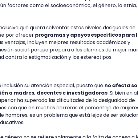
ún factores como el socioeconómico, el género, la etnia, 
nclusiva que quiera solventar estos niveles desiguales de
e por ofrecer
programas y apoyos específicos para l
Las ventajas, incluyen mejores resultados académicos y
hesión social, porque prepara a los alumnos de mejor ma
ad contra la estigmatización y los estereotipos.
e inclusión su atención especial, puesto que
no afecta so
ién a madres, docentes e investigadoras
. Si bien en 
perior ha superado las dificultades de la desigualdad de
os con que en muchas carreras el porcentaje de mujere
e hombres, es un problema que está lejos de ser solucio
ducativos.
de género no se refiere solamente a la falta de acceso a l