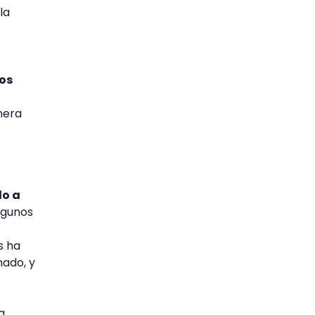
la
os
nera
lo a
algunos
s ha
nado, y
a