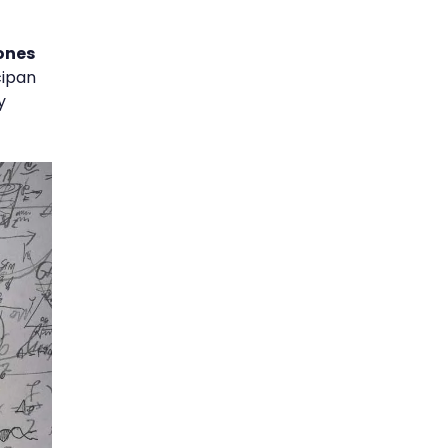
iones
cipan
y