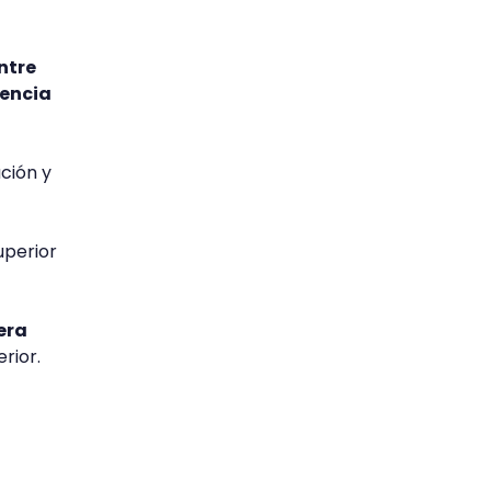
ntre
nencia
ación y
uperior
era
erior.