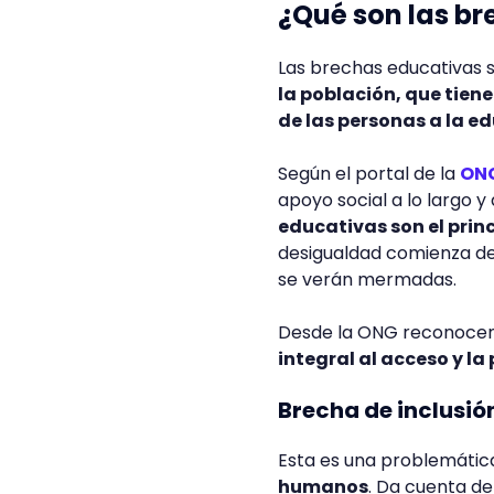
¿Qué son las b
Las brechas educativas s
la población, que tien
de las personas a la e
Según el portal de la
ONG
apoyo social a lo largo 
educativas son el prin
desigualdad comienza desd
se verán mermadas.
Desde la ONG reconoce
integral al acceso y l
Brecha de inclusió
Esta es una problemáti
humanos
. Da cuenta de