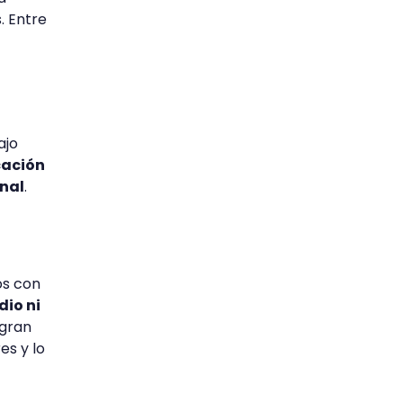
. Entre
ajo
cación
onal
.
os con
dio ni
 gran
es y lo