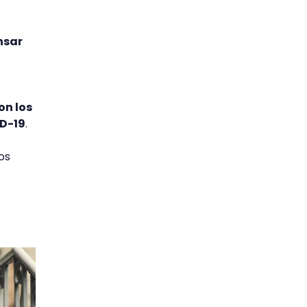
nsar
on los
ID-19
.
os