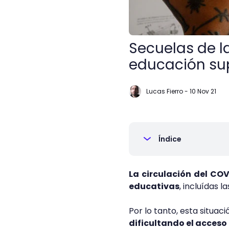
Secuelas de l
educación sup
Lucas Fierro
-
10 Nov 21
Índice
La circulación del COV
educativas
, incluídas 
Por lo tanto, esta situac
dificultando el acceso