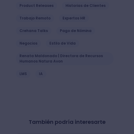
Product Releases
Historias de Clientes
Trabajo Remoto
Expertos HR
Crehana Talks
Pago de Nómina
Negocios
Estilo de Vida
Renata Maldonado | Directora de Recursos
Humanos Natura Avon
LMS
IA
También podría interesarte