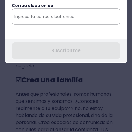
Como el dicho dice... “El que no arriesga, no
Correo electrónico
gana”. ¡Desafíate constantemente! El 2020
ha sido un año de muchos retos para las
empresas y el 2021 no será diferente. Para
lograr un gran cambio, hay que hacer
sacrificios y tomar riesgos. Como líder,
debes tener confianza en tu equipo para
Suscribirme
motivarlos a crecer profesionalmente y
buscar soluciones disruptivas dentro del
negocio.
☑️Crea una familia
Antes que profesionales, somos humanos
que sentimos y soñamos. ¿Conoces
realmente a tu equipo? Y no, no estoy
hablando de su vida profesional, sino de la
personal. Crea espacios de comunicación
con ellos para afianzar la confianza. Tus