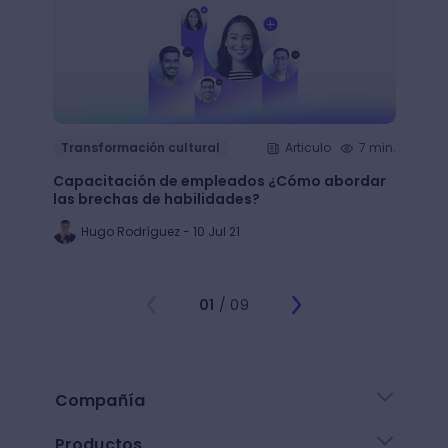
Transformación cultural
Articulo
7 min.
Trans
Capacitación de empleados ¿Cómo abordar
LMS: ¿
las brechas de habilidades?
plata
Hugo Rodríguez - 10 Jul 21
Ju
01
/ 09
Compañía
Productos