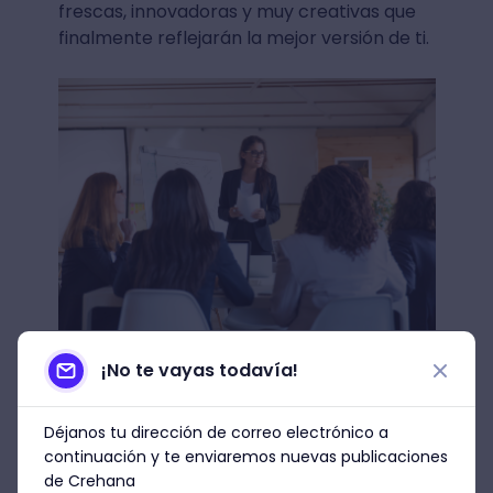
frescas, innovadoras y muy creativas que
finalmente reflejarán la mejor versión de ti.
Imagen: Freepik
¡No te vayas todavía!
☑️No le tengas miedo a los
Déjanos tu dirección de correo electrónico a
riesgos
continuación y te enviaremos nuevas publicaciones
de Crehana