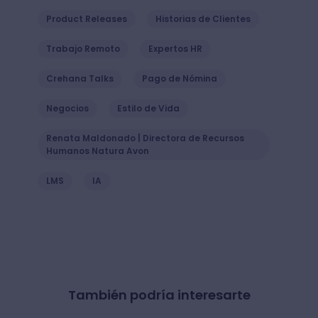
Product Releases
Historias de Clientes
Trabajo Remoto
Expertos HR
Crehana Talks
Pago de Nómina
Negocios
Estilo de Vida
Renata Maldonado | Directora de Recursos
Humanos Natura Avon
LMS
IA
También podría interesarte