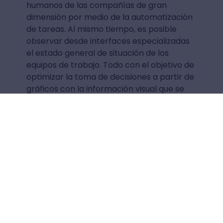
humanos de las compañías de gran
dimensión por medio de la automatización
de tareas. Al mismo tiempo, es posible
observar desde interfaces especializadas
el estado general de situación de los
equipos de trabajo. Todo con el objetivo de
optimizar la toma de decisiones a partir de
gráficos con la información visual que se
necesita analizar.
A partir de este contexto y para reconocer
cuáles son los mejores métodos que
pueden aplicarse para maximizar la
administración de salarios en recursos
humanos desde la perspectiva del clima
organizacional, es necesario efectuar una
adecuada
medición del clima laboral
.
Una de las mejores alternativas para
lograrlo es la utilización de un
software de