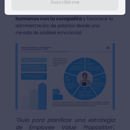
Suscribirme
entorno organizacional,
incrementa un
28% el compromiso de los recursos
humanos con la compañía
y favorece la
administración de salarios desde una
mirada de análisis emocional.
"Guía para planificar una estrategia
de Employee Value Proposition",