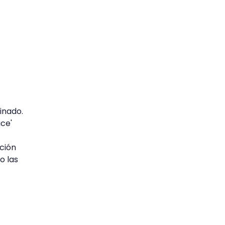
inado.
ice'
ación
o las
.