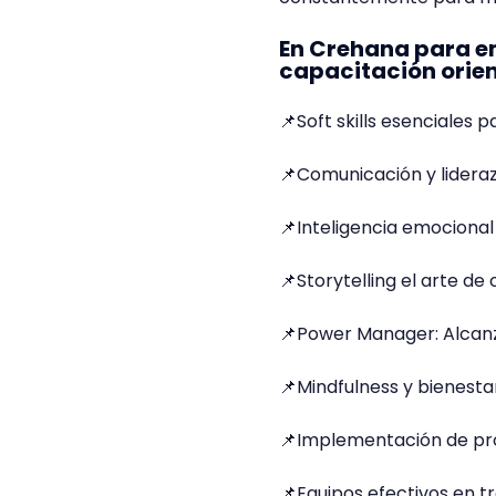
En Crehana para e
capacitación orien
📌Soft skills esenciales p
📌Comunicación y liderazg
📌Inteligencia emocional
📌Storytelling el arte de 
📌Power Manager: Alcanz
📌Mindfulness y bienesta
📌Implementación de pr
📌Equipos efectivos en 