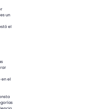
er
es un
stó el
as
erar
 en el
onsta
egorías
iencia