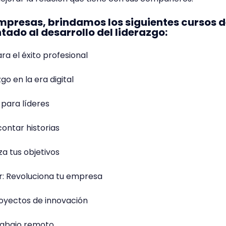
mpresas, brindamos los siguientes cursos 
tado al desarrollo del liderazgo:
ara el éxito profesional
o en la era digital
 para líderes
contar historias
a tus objetivos
r: Revoluciona tu empresa
oyectos de innovación
trabajo remoto