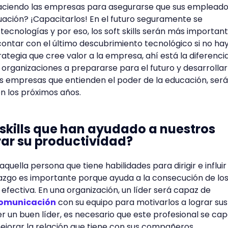
ciendo las empresas para asegurarse que sus emplead
tuación? ¡Capacitarlos! En el futuro seguramente se
ecnologías y por eso, los soft skills serán más importan
contar con el último descubrimiento tecnológico si no ha
rategia que cree valor a la empresa, ahí está la diferencia
rganizaciones a prepararse para el futuro y desarrollar
as empresas que entienden el poder de la educación, será
n los próximos años.
 skills que han ayudado a nuestros
rar su productividad?
aquella persona que tiene habilidades para dirigir e influir
erazgo es importante porque ayuda a la consecución de lo
efectiva. En una organización, un líder será capaz de
omunicación
con su equipo para motivarlos a lograr sus
ser un buen líder, es necesario que este profesional se ca
orar la relación que tiene con sus compañeros.