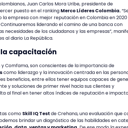
colombianos, Juan Carlos Mora Uribe, presidente de
ercer puesto en el ranking
Merco Líderes Colombia.
“S
 la empresa con mejor reputación en Colombia en 2020 
 Continuaremos liderando el camino de una banca con
as necesidades de los ciudadanos y las empresas”, manife
s al diario La República.
 la capacitación
 y Comfama, son conscientes de la importancia de
s
como liderazgo y la innovación centrada en las person
les beneficios, entre ellos tener equipos capaces de gen
te y soluciones de primer nivel hacia sus clientes y
lta al final en tener altos índices de reputación e impacto
ntas como
Skill IQ Test
de Crehana, una evaluación que c
odemos brindar un diagnóstico de las habilidades en cat
ación, data, ventas y marketing.
De ese modo la exper