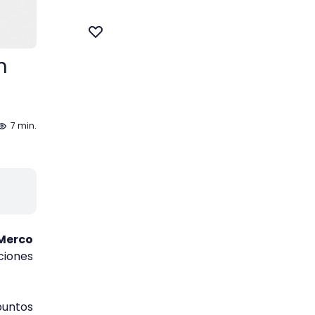
n
7 min.
Merco
aciones
puntos