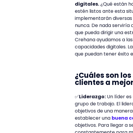
digitales.
¿Qué están ha
estén listos ante esta si
implementarán diversas t
nunca. De nada serviría 
que pueda dirigir una est
Crehana ayudamos a las o
capacidades digitales. L
que puedan tener éxito e
¿Cuáles son los
clientes a mejo
✅
Liderazgo:
Un líder es 
grupo de trabajo. El lid
objetivos de una manera 
establecer una
buena c
objetivos. Para llegar a 
constantemente para mej