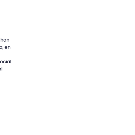
 han
a, en
ocial
l