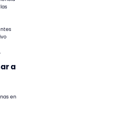
las
entes
ivo
.
nar a
onas en