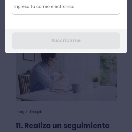
preguntas de referencia que crees que el
cliente te hará para contestarlas sin
mayor problema. Cierra tu discurso con
una pregunta abierta que haga que tu
cliente se quede pensando en tu negocio.
Suscribirme
Imagen: Freepik
11. Realiza un seguimiento