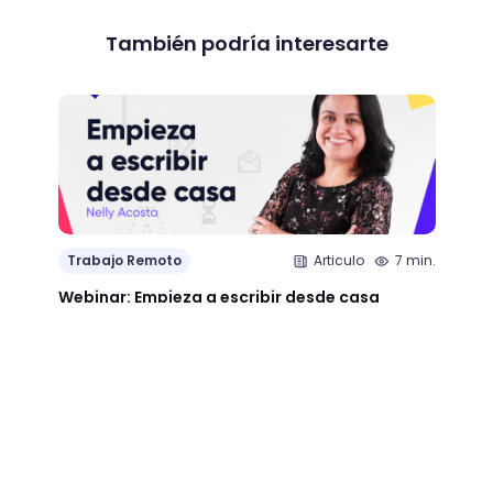
También podría interesarte
Trab
Trabajo Remoto
Articulo
7 min.
Descu
Webinar: Empieza a escribir desde casa
para a
unive
Jimena Mendezu - 01 Abr 20
Fe
01
/ 09