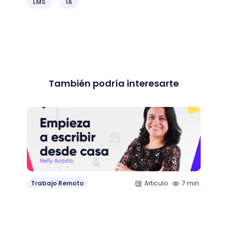
LMS
IA
También podría interesarte
Trab
Trabajo Remoto
Articulo
7 min.
Descu
Webinar: Empieza a escribir desde casa
para a
unive
Jimena Mendezu - 01 Abr 20
Fe