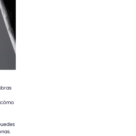
ubras
o cómo
puedes
onas.