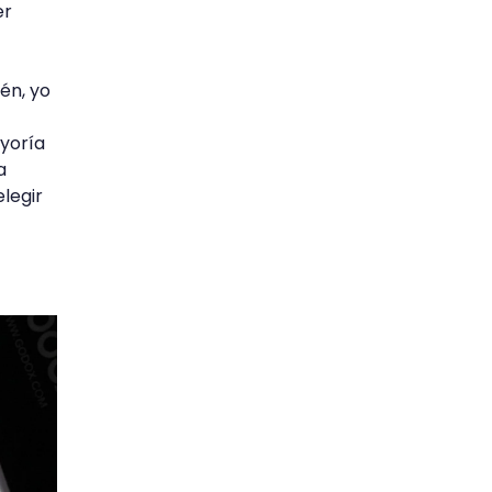
er
én, yo
ayoría
a
legir