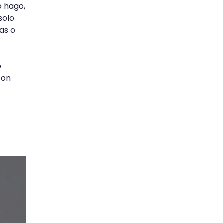
o hago,
solo
as o
e
con