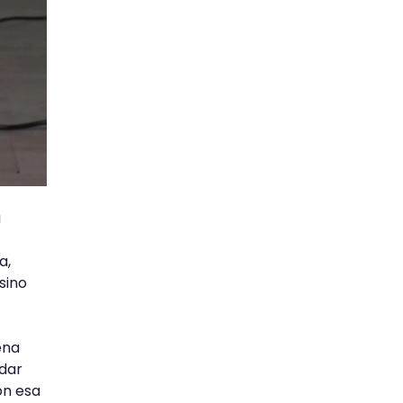
a
a,
sino
ena
dar
on esa