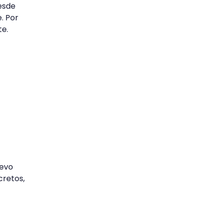
esde
. Por
te.
uevo
cretos,