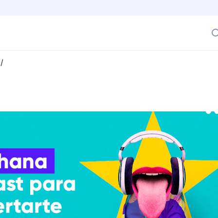
/
nos, ¿por qué no escuchar un podcast?