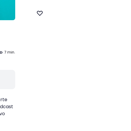
7 min.
orte
odcast
ivo