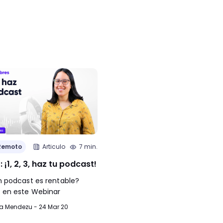
Remoto
Articulo
7 min.
Trabajo Remoto
Articulo
 ¡1, 2, 3, haz tu podcast!
+10 herramientas de trabaj
remoto para construir equ
n podcast es rentable?
más eficientes en 2023
 en este Webinar
En este blog post, te contamos
a Mendezu - 24 Mar 20
cuáles son las herramientas de