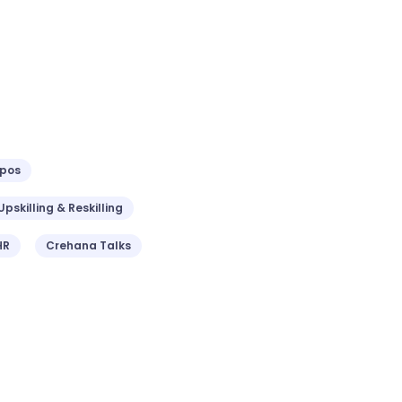
ipos
Upskilling & Reskilling
HR
Crehana Talks