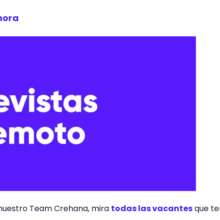
hora
e nuestro Team Crehana, mira
todas las vacantes
que t