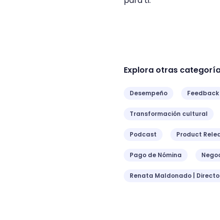
para ti.
Explora otras categorí
Desempeño
Feedback
Transformación cultural
Podcast
Product Rele
Pago de Nómina
Negoc
Renata Maldonado | Direct