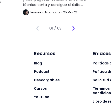
0
técnica corta y consigue el éxito
laboral sin gastar millones.
Fernando Machuca - 25 Mar 22
01
/ 03
Recursos
Enlace
Blog
Políticas
l
Podcast
Política d
Descargables
Solicitud
Cursos
Términos 
condicio
Youtube
Libro de 