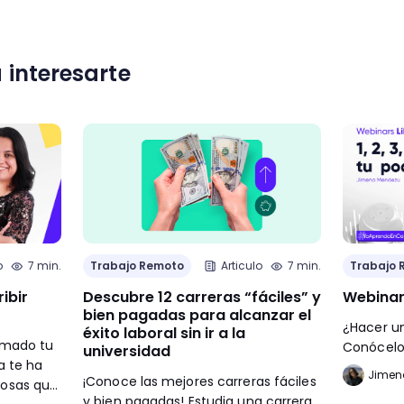
 interesarte
o
7 min.
Trabajo Remoto
Articulo
7 min.
Trabajo 
ibir
Descubre 12 carreras “fáciles” y
Webinar:
bien pagadas para alcanzar el
¿Hacer u
éxito laboral sin ir a la
lamado tu
Conócelo
universidad
a te ha
Jimen
¡Conoce las mejores carreras fáciles
osas que
y bien pagadas! Estudia una carrera