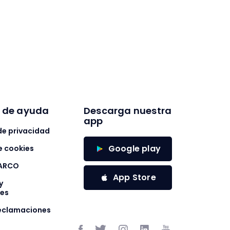
trabajo remoto más útiles que l
darán más agilidad y rendimien
Juliana Fantino - 09 Feb 23
tus equipos de teletrabajo.
s de ayuda
Descarga nuestra
app
 de privacidad
Google play
e cookies
 ARCO
App Store
y
nes
reclamaciones