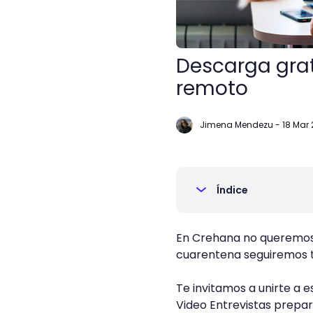
Descarga grat
remoto
Jimena Mendezu
-
18 Mar 
Índice
En Crehana no queremos d
cuarentena seguiremos t
Te invitamos a unirte a e
Video Entrevistas prepa