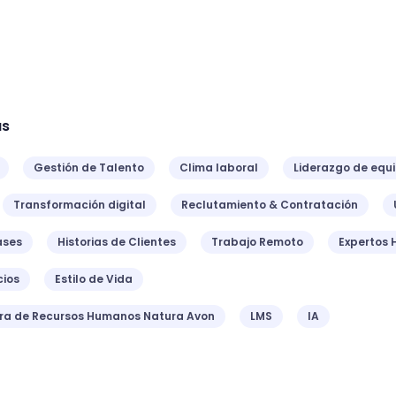
as
Gestión de Talento
Clima laboral
Liderazgo de equ
Transformación digital
Reclutamiento & Contratación
ases
Historias de Clientes
Trabajo Remoto
Expertos 
ios
Estilo de Vida
ora de Recursos Humanos Natura Avon
LMS
IA