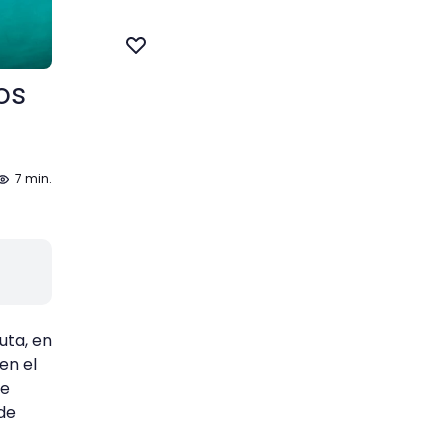
os
7 min.
uta, en
en el
ce
de