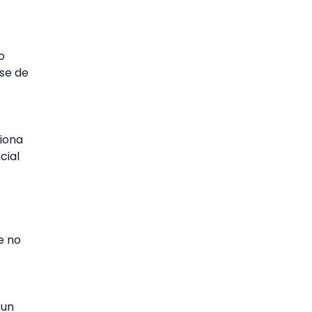
o
se de
ciona
cial
e no
 un