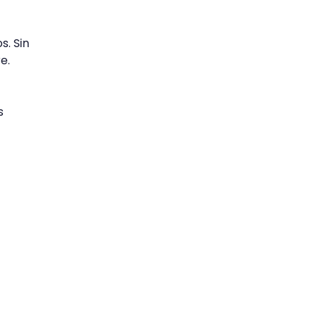
s. Sin
e.
s