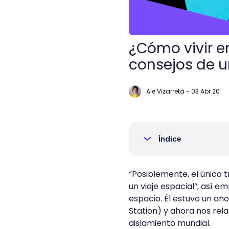
¿Cómo vivir en
consejos de u
Ale Vizarreta
-
03 Abr 20
Índice
“Posiblemente, el único t
un viaje espacial”; así em
espacio. Él estuvo un año
Station) y ahora nos rel
aislamiento mundial.