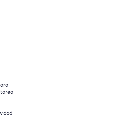
para
 tarea
ividad