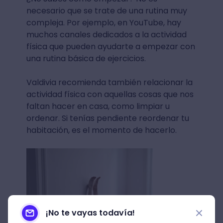
necesario que se trate de una rutina muy
compleja. Por ejemplo, en YouTube, hay
muchos canales dedicados a la actividad
física que pueden ayudarte a empezar con
una rutina básica de ejercicios.
Valdivia recomienda también relacionar la
actividad física con aquellas cosas que nos
faltan hacer en casa, como limpiar u
ordenar. Si tenías pendiente reordenar tu
habitación, es el momento de hacerlo.
¡No te vayas todavía!