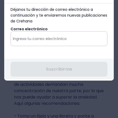
Déjanos tu dirección de correo electrónico a
continuación y te enviaremos nuevas publicaciones
de Crehana
Correo electrónico
Obtén una Membresía Premium y lleva
tu educación a otro nivel
5. Haz actividades
manuales
Suscribirme
Si lo tuyo no son los ejercicios, entonces
prueba con una actividad manual. Este tipo
de actividades demandan mucha
concentración de nuestra parte, por lo que
nos puede ayudar a superar la ansiedad.
Aquí algunas recomendaciones:
- Toma un lápiz y una libreta y ponte a