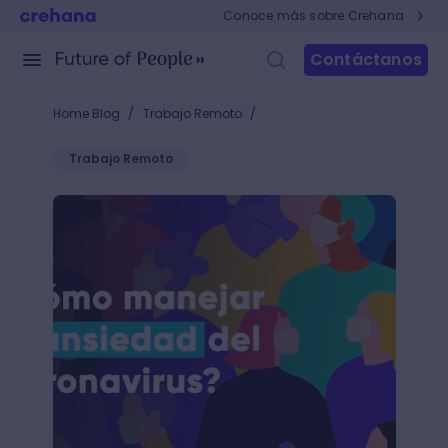
Conoce más sobre Crehana
Contáctanos
/
/
Home Blog
Trabajo Remoto
Trabajo Remoto
¿Ansiedad por el Coronavirus? 8 claves para control