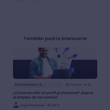
También podría interesarte
Reclutamiento &
Articulo
15
Reclu
Contratación
Cont
min.
¿Cómo escribir un perfil profesional? ¡Aspira
¿Cómo
al empleo de tus sueños!
de tu 
Hugo Rodríguez - 15 Oct 21
Al