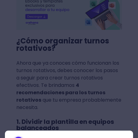
¿Cómo organizar turnos
rotativos?
Ahora que ya conoces cómo funcionan los
turnos rotativos, debes conocer los pasos
a seguir para crear turnos rotativos
efectivos. Te brindamos
4
recomendaciones para los turnos
rotativos
que tu empresa probablemente
necesita.
1. Dividir la plantilla en equipos
balanceados