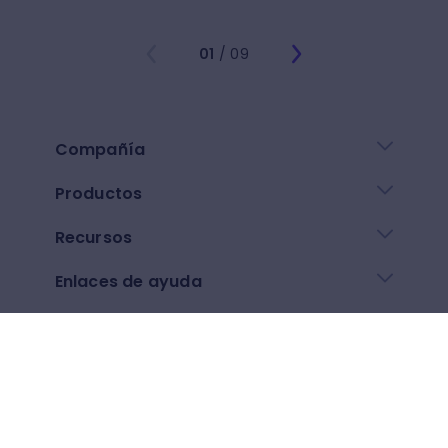
01
/ 09
Compañía
Productos
Recursos
Enlaces de ayuda
Descarga nuestra app
Google play