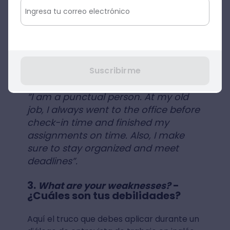
de entrega”.
Y, si también quieres aprender cómo hacer
esta devolución para aplicar en un
ejemplo de entrevista de trabajo en
Suscribirme
inglés
, tienes que decir lo siguiente:
“I am a punctual person. At my old
job, I always went to the office before
check-in time and finished my
assignments on time. Also, I make
sure to stay organized and meet
deadlines”.
3.
-
What are your weaknesses?
¿Cuáles son tus debilidades?
Aquí el truco que debes aplicar durante un