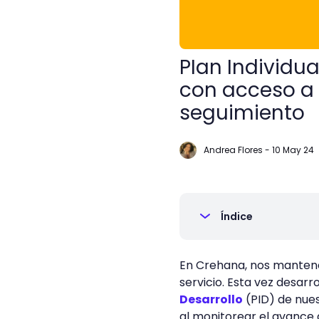
PIan Individu
con acceso a 
seguimiento
Andrea Flores
-
10 May 24
Índice
En Crehana, nos mantene
servicio. Esta vez desar
Desarrollo
(PID) de nue
al monitorear el avance