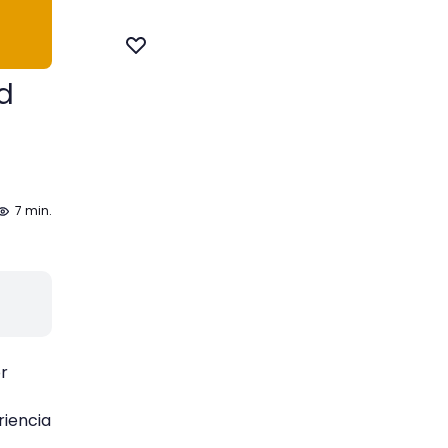
d
7 min.
r
riencia