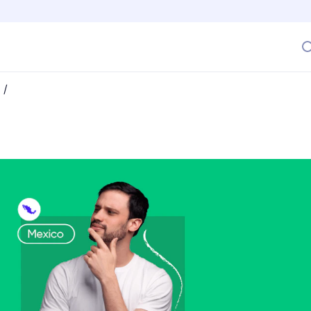
/
 finiquito en México?