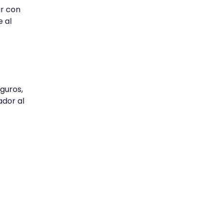
ir con
e al
guros,
ador al