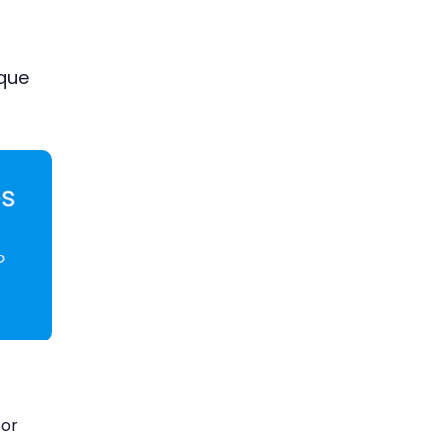
 que
por