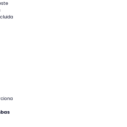
este
s
cluida
rciona
mbas