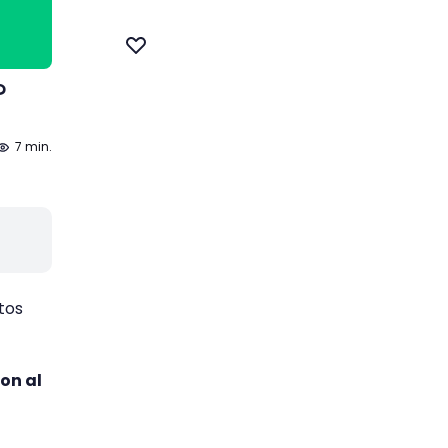
?
7 min.
tos
on al