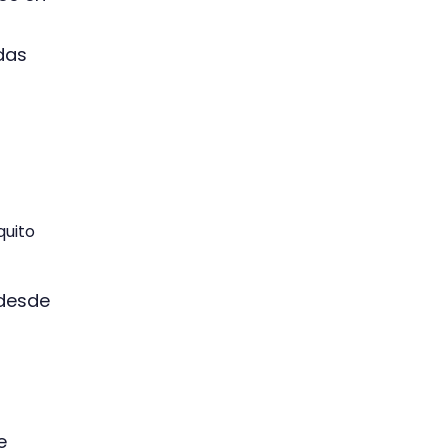
adas
quito
 desde
e