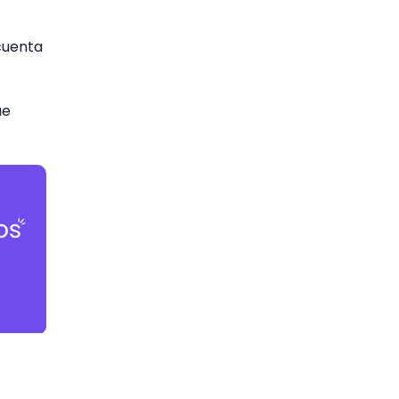
cuenta
ue