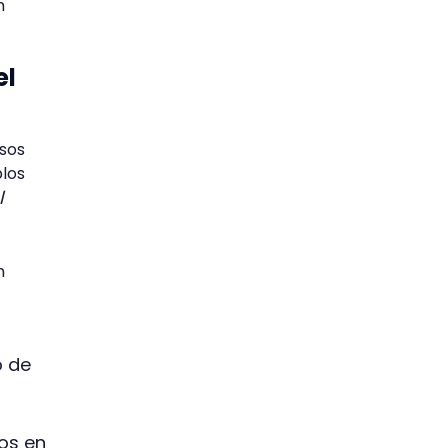
n
el
sos
plos
l
n
o de
tos en