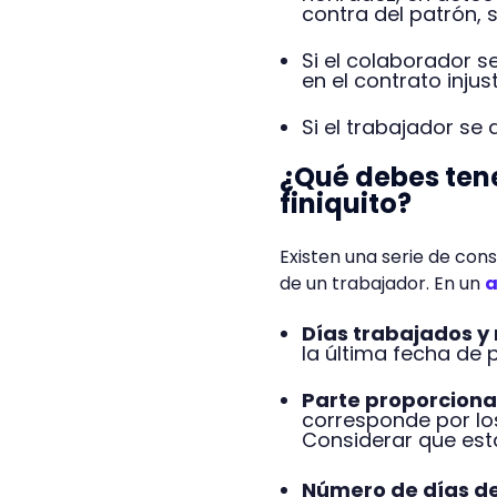
contra del patrón, 
Si el colaborador s
en el contrato inju
Si el trabajador se
¿Qué debes tene
finiquito?
Existen una serie de cons
de un trabajador. En un
a
Días trabajados y
la última fecha de
Parte proporciona
corresponde por los
Considerar que est
Número de días d