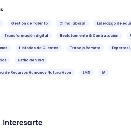
as
Gestión de Talento
Clima laboral
Liderazgo de equ
Transformación digital
Reclutamiento & Contratación
ases
Historias de Clientes
Trabajo Remoto
Expertos 
ios
Estilo de Vida
ora de Recursos Humanos Natura Avon
LMS
IA
 interesarte