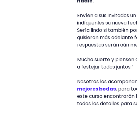
nadie.
Envíen a sus invitados u
indíquenles su nueva fe
Sería lindo si también p
quisieran más adelante f
respuestas serán aún me
Mucha suerte y piensen q
a festejar todos juntos.”
Nosotras los acompañam
mejores bodas
, para t
este curso encontrarán 
todos los detalles para 