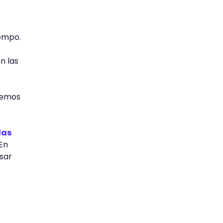
iempo.
n las
eremos
las
 En
sar