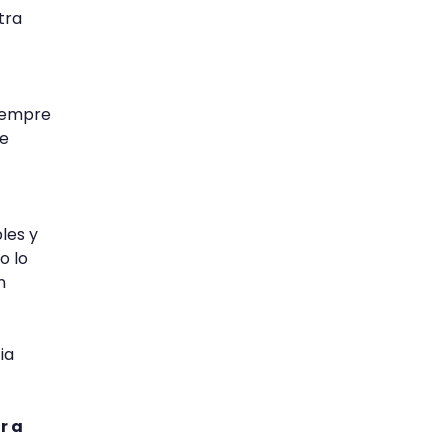
tra
Siempre
se
les y
o lo
n
ia
r a