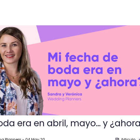
abril, mayo… y ¿ahora?
oda era en abril, mayo… y ¿ahor
ng Planners
-
04 May 20
Articulo