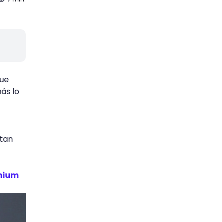
que
ás lo
 tan
emium