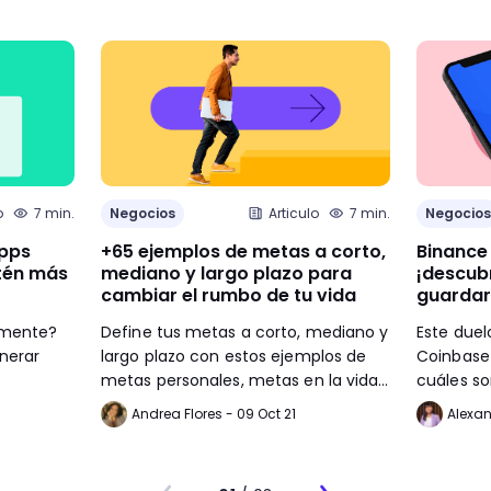
o
7 min.
Negocios
Articulo
7 min.
Negocios
apps
+65 ejemplos de metas a corto,
Binance
tén más
mediano y largo plazo para
¡descub
cambiar el rumbo de tu vida
guardar
lmente?
Define tus metas a corto, mediano y
Este duel
nerar
largo plazo con estos ejemplos de
Coinbase 
metas personales, metas en la vida,
cuáles so
metas laborales y más.
Coinbase 
Andrea Flores - 09 Oct 21
Alexan
mejor.