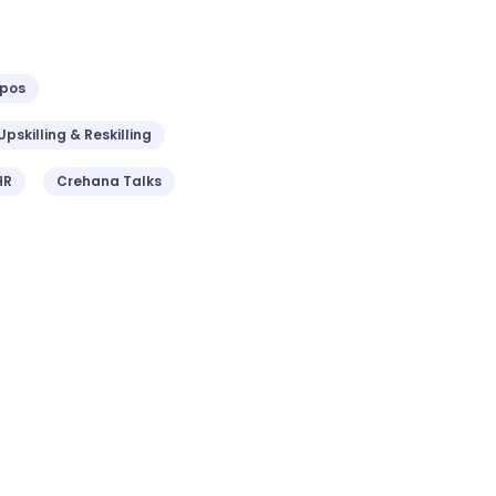
ipos
Upskilling & Reskilling
HR
Crehana Talks