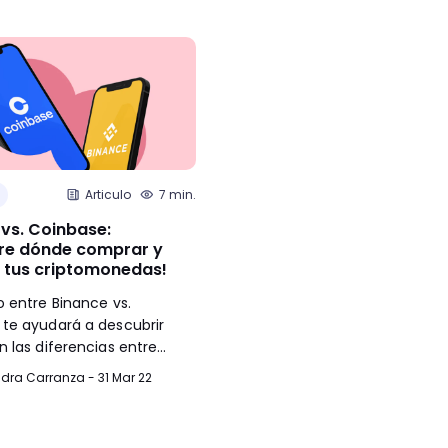
Articulo
7 min.
Negocios
Articulo
 vs. Coinbase:
¿Qué es Notion? La mejor a
re dónde comprar y
de productividad que
 tus criptomonedas!
organizará tu vida
o entre Binance vs.
¿Necesitas una app para organi
te ayudará a descubrir
tareas o a tu equipo de trabajo
n las diferencias entre
Notion puede ser la solución qu
y Binance para escoger la
estabas buscando para mejorar
dra Carranza - 31 Mar 22
Lorena Paez - 22 Dic 21
productividad.