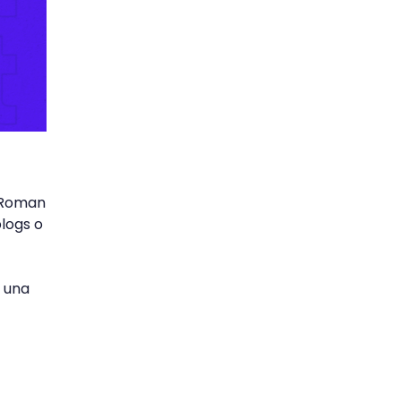
y Roman
logs o
 una