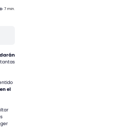
7 min.
 darán
 tantas
entido
en el
ltar
as
oger