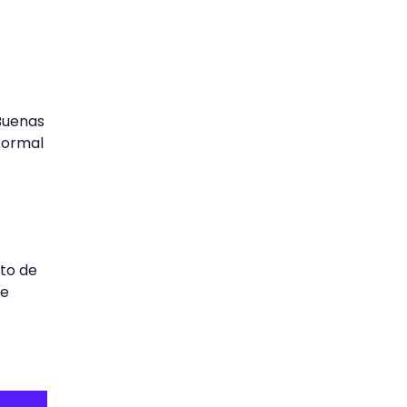
Buenas
 formal
to de
ue