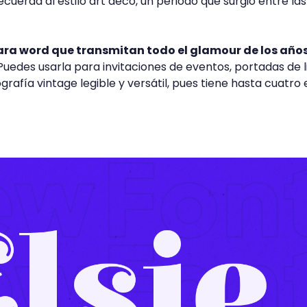
ecuerda al estilo art deco, un periodo que surgió entre la
ara word que transmitan todo el glamour de los año
. Puedes usarla para invitaciones de eventos, portadas de l
rafía vintage legible y versátil, pues tiene hasta cuatro e