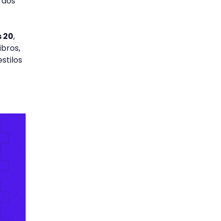
s dos
s 20
,
ibros,
stilos