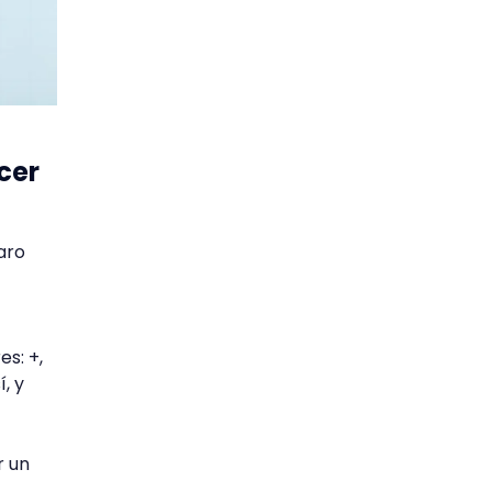
cer
aro
s: +,
, y
r un