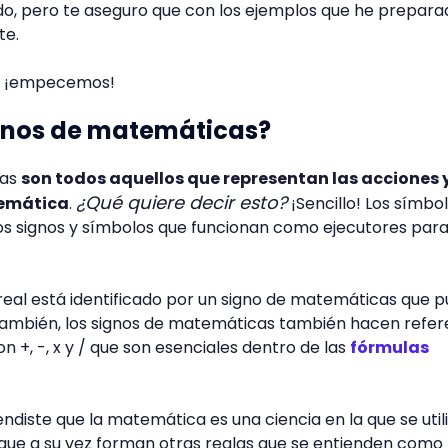
o, pero te aseguro que con los ejemplos que he prepara
te.
y ¡empecemos!
ignos de matemáticas?
cas
son todos aquellos que representan las acciones 
¿Qué quiere decir esto?
temática
.
¡Sencillo! Los símbo
s signos y símbolos que funcionan como ejecutores para
real está identificado por un signo de matemáticas que 
 También, los signos de matemáticas también hacen refer
n +, -, x y / que son esenciales dentro de las
fórmulas
ndiste que la matemática es una ciencia en la que se util
s que a su vez forman otras reglas que se entienden como