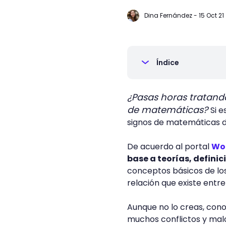
Dina Fernández
-
15 Oct 21
Índice
¿Pasas horas tratando
de matemáticas?
Si e
signos de matemáticas d
De acuerdo al portal
Wor
base a teorías, definic
conceptos básicos de los
relación que existe entre 
Aunque no lo creas, con
muchos conflictos y malos