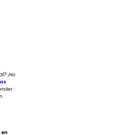
al?
¡No
cas
render
n
 en