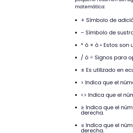
matemática:
+ Símbolo de adici
– Símbolo de sustr
* ó × ó • Estos son 
/ ó ÷ Signos para o
± Es utilizado en 
> Indica que el núm
<> Indica que el nú
≥ Indica que el núm
derecha.
≤ Indica que el núm
derecha.