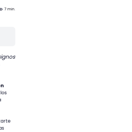
7 min.
signos
s
on
 los
a
tarte
as