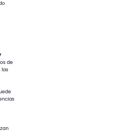
do
y
los de
 las
puede
encias
izan