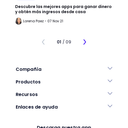
Descubre las mejores apps para ganar dinero
+65 e
y obtén más ingresos desde casa
largo
Lorena Paez - 07 Nov 21
An
01
/ 09
Compañía
Productos
Recursos
Enlaces de ayuda
Descarga nuestra app