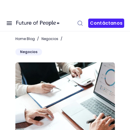
Contáctanos
/
/
Home Blog
Negocios
Negocios
Vuélvete un shareholder y empieza a adquirir accio