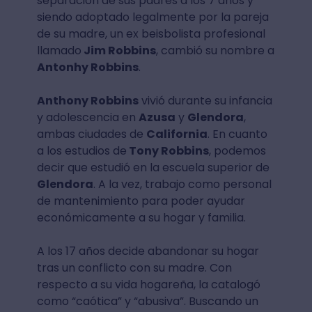
separación de sus padres a los 7 años y
siendo adoptado legalmente por la pareja
de su madre, un ex beisbolista profesional
llamado
Jim Robbins
, cambió su nombre a
Antonhy Robbins
.
Anthony Robbins
vivió durante su infancia
y adolescencia en
Azusa
y
Glendora
,
ambas ciudades de
California
. En cuanto
a los estudios de
Tony Robbins
, podemos
decir que estudió en la escuela superior de
Glendora
. A la vez, trabajo como personal
de mantenimiento para poder ayudar
económicamente a su hogar y familia.
A los 17 años decide abandonar su hogar
tras un conflicto con su madre. Con
respecto a su vida hogareña, la catalogó
como “caótica” y “abusiva”. Buscando un