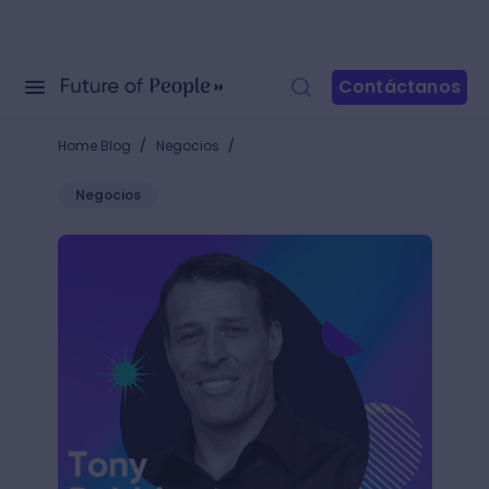
Contáctanos
/
/
Home Blog
Negocios
Negocios
Descubre quién es Tony Robbins y cómo podría ayud