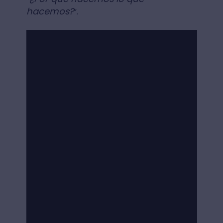
hacemos?
”.