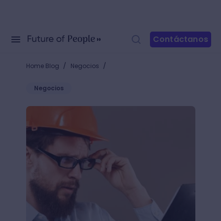
Contáctanos
/
/
Home Blog
Negocios
Negocios
¿Cómo hacer un manual de procesos? 6 pasos para o