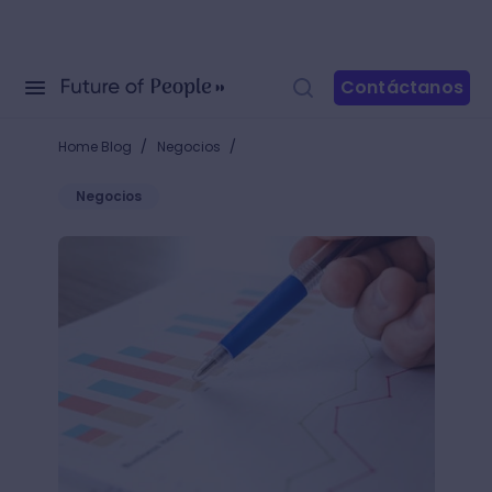
Contáctanos
/
/
Home Blog
Negocios
Negocios
¿Qué es un Diseño Experimental?: ¡Potencia tus resul