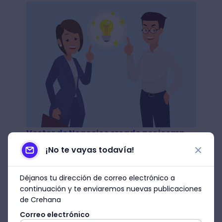
Vector de Negocios creado por jcomp -
www.freepik.es
¡No te vayas todavía!
Contar una historia envolvente
con un giro contundente
Déjanos tu dirección de correo electrónico a
continuación y te enviaremos nuevas publicaciones
de Crehana
Si prestas atención a las mejores
exposiciones que se han realizado para
Correo electrónico