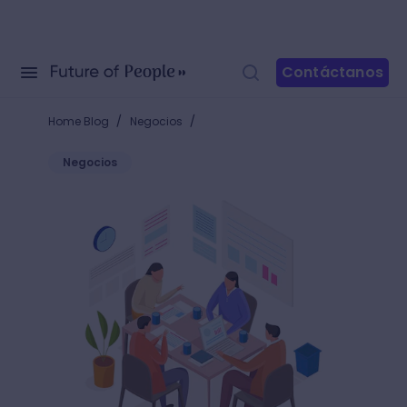
Contáctanos
/
/
Home Blog
Negocios
Negocios
Los mejores consejos sobre cómo vender una idea 