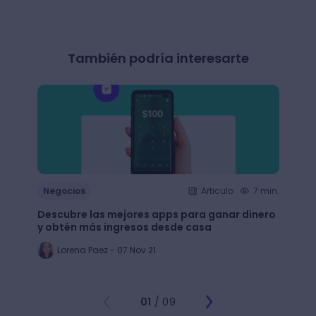
También podría interesarte
Negocios
Articulo
7 min.
Nego
Descubre las mejores apps para ganar dinero
+65 e
y obtén más ingresos desde casa
largo
Lorena Paez - 07 Nov 21
An
01
/ 09