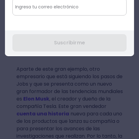
vender alguna idea de negocio
, notarás
que siempre se cuenta una historia que
atrapa a la audiencia. Un claro ejemplo de
esta manera de exponer una idea es lo que
hacía en sus presentaciones el genio de la
tecnología
Steve Jobs
, que creó una de las
Suscribirme
empresas de dispositivos electrónicos más
exitosa del mundo.
Aparte de este gran ejemplo, otro
empresario que está siguiendo los pasos de
Jobs y que se presenta como un nuevo
gran formador de las tendencias mundiales
es
Elon Musk
, el creador y dueño de la
compañía Tesla. Este gran vendedor
cuenta una historia
nueva para cada uno
de los productos que lanza su compañía o
para presentar los avances de las
investigaciones que realizan. Por lo tanto, la