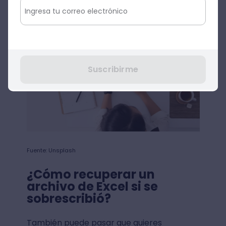
Suscribirme
Fuente: Unsplash
¿Cómo recuperar un
archivo de Excel si se
sobrescribió?
También puede pasar que quieres