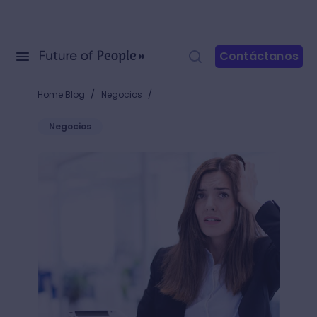
Contáctanos
/
/
Home Blog
Negocios
Negocios
¡Ten calma! Descubre cómo recuperar un archivo de 