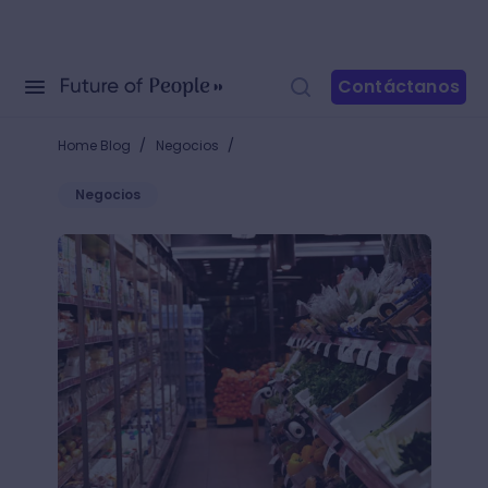
Contáctanos
/
/
Home Blog
Negocios
Negocios
¿Cómo poner una tienda de abarrotes? Sé el empren