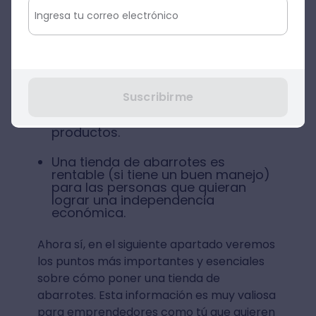
Por lo general, las tiendas de
abarrotes se localizan en lugares
céntricos y poblados.
Las tiendas de abarrotes que
ofrezcan bebidas alcohólicas
Suscribirme
deben contar con una licencia que
les permita vender este tipo de
productos.
Una tienda de abarrotes es
rentable (si tiene un buen manejo)
para las personas que quieran
lograr una independencia
económica.
Ahora sí, en el siguiente apartado veremos
los puntos más importantes y esenciales
sobre cómo poner una tienda de
abarrotes. Esta información es muy valiosa
para emprendedores como tú que quieren