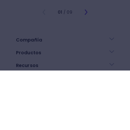
01
/ 09
Compañía
Productos
Recursos
Enlaces de ayuda
Descarga nuestra app
Google play