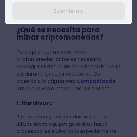
Suscribirme
Fuente: Pexels
¿Qué se necesita para
minar criptomonedas?
Para aprender a cómo minar
criptomonedas, antes es necesario
conseguir una serie de herramientas que te
ayudarán a ejecutar esta tarea. De
acuerdo a la página web
Compañías de
luz
, lo que vas a requerir es lo siguiente:
1. Hardware
Para minar criptomonedas se pueden
utilizar desde equipos genéricos hasta
procesadores elaborados especialmente