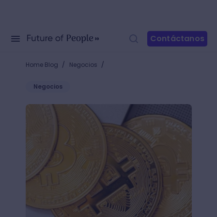
Contáctanos
/
/
Home Blog
Negocios
Negocios
¿Cómo minar criptomonedas y ganar dinero desde 