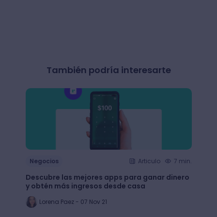
También podría interesarte
Negocios
Articulo
7 min.
Nego
Descubre las mejores apps para ganar dinero
+65 e
y obtén más ingresos desde casa
largo
Lorena Paez - 07 Nov 21
An