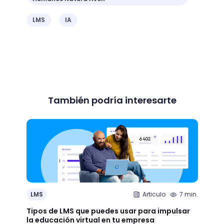
LMS
IA
También podría interesarte
LMS
Articulo
7 min.
LMS
Tipos de LMS que puedes usar para impulsar
+9 Pl
la educación virtual en tu empresa
perso