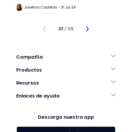
Josefina Castelan - 31 Jul 24
Mi
01
/ 09
Compañía
Productos
Recursos
Enlaces de ayuda
Descarga nuestra app