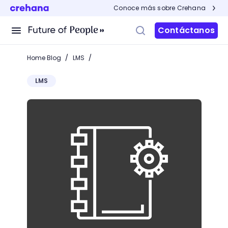
Conoce más sobre Crehana
Contáctanos
/
/
Home Blog
LMS
LMS
LMS vs. LXP: ¿Qué Plataforma de Aprendizaje es la 