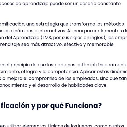
rocesos de aprendizaje puede ser un desafío constante.
amificación, una estrategia que transforma los métodos
ncias dinámicas e interactivas. Al incorporar elementos d
n del Aprendizaje (LMS, por sus siglas en inglés), las emp
rendizaje sea más atractivo, efectivo y memorable.
en el principio de que las personas están intrínsecament
imiento, el logro y la competencia. Aplicar estas dinámic
olo mejora el compromiso de los empleados, sino que ta
 conocimiento y el desarrollo de habilidades clave.
ficación y por qué Funciona?
en utilizar elementos típicos de los juegos, como puntos,