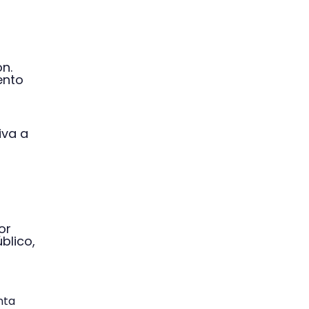
n.
ento
iva a
or
blico,
nta