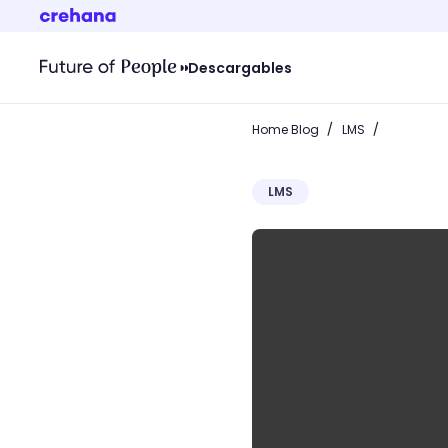
Descargables
/
/
Home Blog
LMS
LMS
Gamificación en LMS: Có