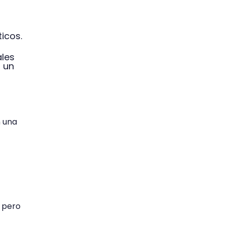
icos.
ales
 un
n una
, pero