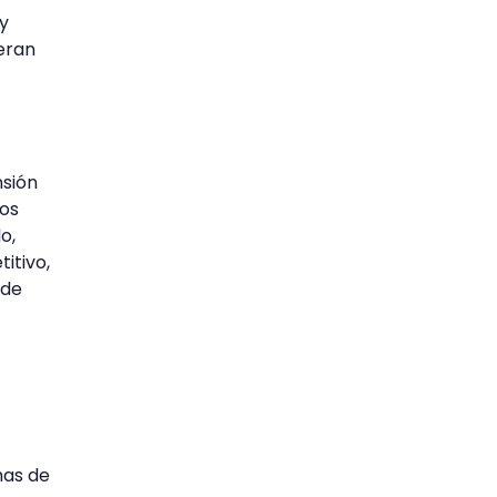
 y
eran
nsión
Los
o,
itivo,
 de
mas de