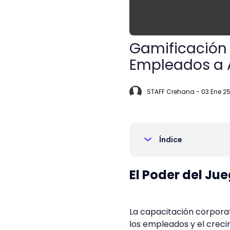
Gamificación 
Empleados a 
STAFF Crehana
-
03 Ene 2
Índice
El Poder del Ju
La capacitación corporat
los empleados y el creci