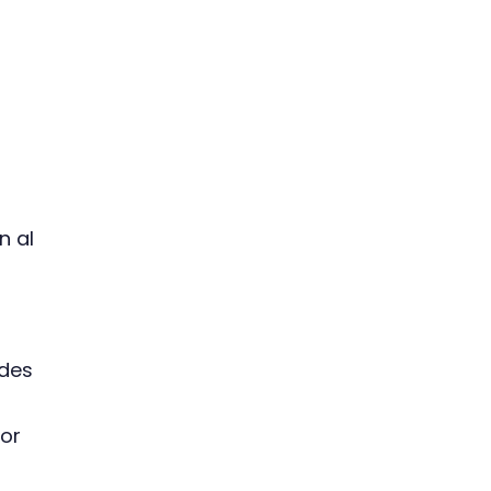
n al
ades
or