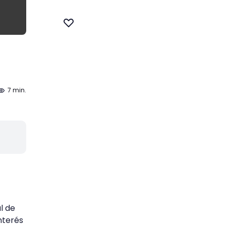
7 min.
l de
nterés