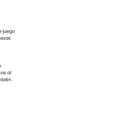
e juego
resas
e
as al
mbién