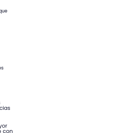
 que
os
s
cias
yor
o con