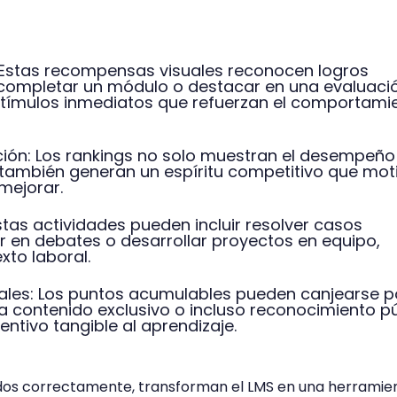
: Estas recompensas visuales reconocen logros
completar un módulo o destacar en una evaluació
tímulos inmediatos que refuerzan el comportami
ación: Los rankings no solo muestran el desempeño
e también generan un espíritu competitivo que mot
 mejorar.
stas actividades pueden incluir resolver casos
ar en debates o desarrollar proyectos en equipo,
xto laboral.
les: Los puntos acumulables pueden canjearse p
 a contenido exclusivo o incluso reconocimiento pú
entivo tangible al aprendizaje.
dos correctamente, transforman el LMS en una herramie