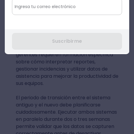
explicar cómo marcar entrada y salida. Los
colaboradores necesitan comprender por
qué el sistema beneficia tanto a la
empresa como a ellos mismos:
transparencia en el pago, validación
automática de horas trabajadas y acceso
Suscribirme
directo a su historial de asistencia. Los
gerentes requieren formación específica
sobre cómo interpretar reportes,
gestionar incidencias y utilizar datos de
asistencia para mejorar la productividad de
sus equipos.
El periodo de transición entre el sistema
antiguo y el nuevo debe planificarse
cuidadosamente. Ejecutar ambos sistemas
en paralelo durante dos o tres semanas
permite validar que los datos se capturen
correctamente antes de desactivar