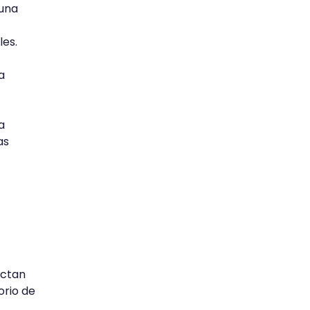
 una
les.
a
a
as
actan
orio de