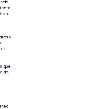
encia
rfecta
tura,
atos y
s
 el
ar que
aldo.
uíneo