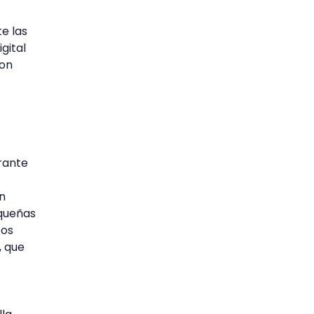
e las
gital
con
urante
un
equeñas
tos
, que