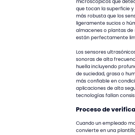
microscópicos que detect
que tocan la superficie y
más robusta que los sen
ligeramente sucios o húm
almacenes o plantas de 
están perfectamente lim
Los sensores ultrasónico
sonoras de alta frecuenc
huella incluyendo profun
de suciedad, grasa o hum
más confiable en condic
aplicaciones de alta se
tecnologías fallan cons
Proceso de verific
Cuando un empleado marca
convierte en una plantil