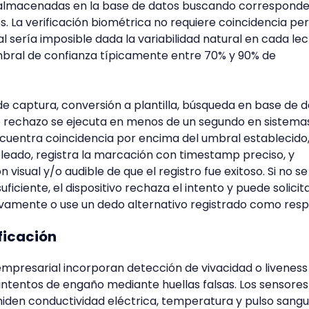
as almacenadas en la base de datos buscando correspond
s. La verificación biométrica no requiere coincidencia pe
al sería imposible dada la variabilidad natural en cada lec
mbral de confianza típicamente entre 70% y 90% de
 captura, conversión a plantilla, búsqueda en base de d
o rechazo se ejecuta en menos de un segundo en sistema
uentra coincidencia por encima del umbral establecido,
pleado, registra la marcación con timestamp preciso, y
visual y/o audible de que el registro fue exitoso. Si no se
ficiente, el dispositivo rechaza el intento y puede solicit
vamente o use un dedo alternativo registrado como resp
ficación
empresarial incorporan detección de vivacidad o liveness
intentos de engaño mediante huellas falsas. Los sensores
iden conductividad eléctrica, temperatura y pulso sang