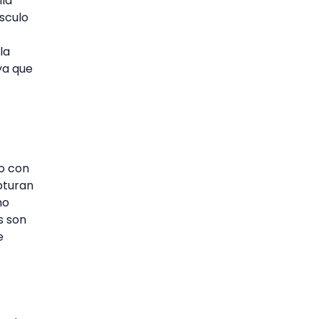
lla
úsculo
la
ya que
no con
pturan
mo
s son
e