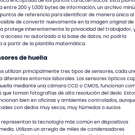
a encriptada de los puntos característicos. Esta planti
a entre 200 y 1,000 bytes de información, un archivo min
 puntos de referencia para identificar de manera única al
posible de convertir nuevamente en la imagen original de 
ica protege inherentemente la privacidad del trabajador, 
era acceso no autorizado a la base de datos, no podría
ca a partir de la plantilla matemática.
sores de huella
utilizan principalmente tres tipos de sensores, cada u
a diferentes entornos laborales. Los sensores ópticos ca
a huella mediante una cámara CCD o CMOS, funcionan co
 que toman fotografías de alta resolución del dedo. Esto
ncionan bien en oficinas y ambientes controlados, aunqu
ltades con dedos muy secos, muy húmedos o sucios.
s representan la tecnología más común en dispositivos
edia. Utilizan un arreglo de miles de condensadores