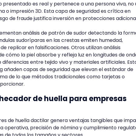
do presentado es real y pertenece a una persona viva, no
tina o impresión 3D. Esta capa de seguridad es crítica en
sgo de fraude justifica inversión en protecciones adiciona
lementan análisis de patrón de sudor detectando la form
ándulas sudoríparas en las crestas emiten humedad,
e replicar en falsificaciones. Otros utilizan análisis
 cómo la piel absorbe y refleja luz en longitudes de ond
 diferencias entre tejido vivo y materiales artificiales. Est
ng añaden capas de seguridad que elevan el estándar de
ma de lo que métodos tradicionales como tarjetas o
porcionar.
checador de huella para empresas
es de huella dactilar genera ventajas tangibles que imp
ia operativa, precisión de nómina y cumplimiento regulat
s de todos los tamaños y sectores.