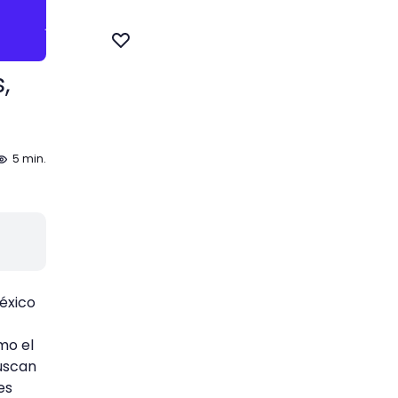
,
5 min.
éxico
mo el
uscan
es