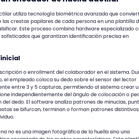
ctilar utiliza tecnología biométrica avanzada que conviert
 las crestas papilares de cada persona en una plantilla di
falsificar. Este proceso combina hardware especializado 
ofisticados que garantizan identificación precisa en
inicial
inscripción o enrollment del colaborador en el sistema. D
, el empleado coloca su dedo sobre el sensor del lector
ente entre 3 y 5 capturas, permitiendo al sistema crear 
cione independientemente del ángulo de colocación o p
n del dedo. El software analiza patrones de minucias, pun
estas se bifurcan, terminan o forman patrones distintivos
viduo.
na no es una imagen fotográfica de la huella sino una