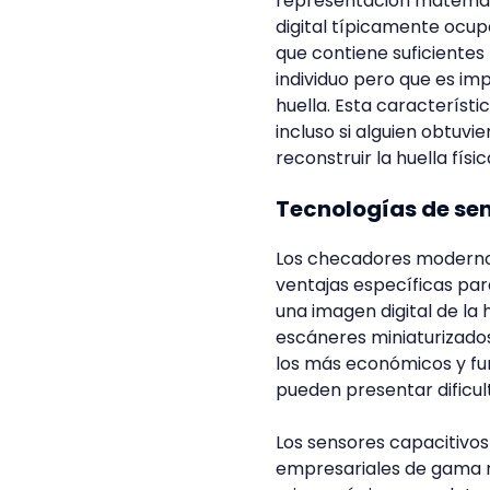
representación matemátic
digital típicamente ocup
que contiene suficientes
individuo pero que es im
huella. Esta característ
incluso si alguien obtuvi
reconstruir la huella físi
Tecnologías de sen
Los checadores modernos 
ventajas específicas par
una imagen digital de l
escáneres miniaturizados
los más económicos y fu
pueden presentar dificu
Los sensores capacitivo
empresariales de gama m