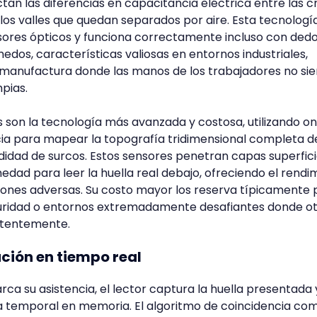
an las diferencias en capacitancia eléctrica entre las c
 los valles que quedan separados por aire. Esta tecnologí
sores ópticos y funciona correctamente incluso con ded
edos, características valiosas en entornos industriales,
manufactura donde las manos de los trabajadores no si
pias.
s son la tecnología más avanzada y costosa, utilizando o
ia para mapear la topografía tridimensional completa de
didad de surcos. Estos sensores penetran capas superfici
edad para leer la huella real debajo, ofreciendo el rendi
iones adversas. Su costo mayor los reserva típicamente 
guridad o entornos extremadamente desafiantes donde o
istentemente.
ación en tiempo real
 su asistencia, el lector captura la huella presentada y
la temporal en memoria. El algoritmo de coincidencia c