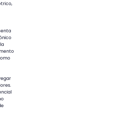
trico,
senta
rónico
la
damento
 como
vegar
ores.
ncial
no
de