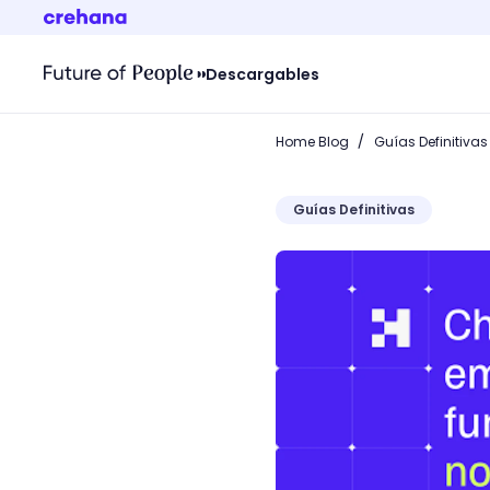
Descargables
/
Home Blog
Guías Definitivas
Guías Definitivas
Checador de huella para 