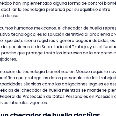
éxico han implementado alguna forma de control biomé
 dactilar la tecnología preferida por su equilibrio entre
ad de uso.
recursos humanos mexicanos, el checador de huella repre
tivo tecnológico: es la solución definitiva al problema c
" que distorsiona registros y genera pagos indebidos, es 
te inspecciones de la Secretaría del Trabajo, y es el fun
 preciso que protege tanto los intereses de la empresa
ajadores.
ntación de tecnología biométrica en México requiere na
ecífico que protege los datos personales de los trabajad
pacidades técnicas como las obligaciones legales es ese
eficios del checador de huella mientras se mantiene ple
 Federal de Protección de Datos Personales en Posesión 
ivas laborales vigentes.
un checador de huella dactilar