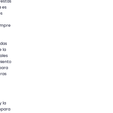
restas
a es
os
empre
ndas
 la
ales
miento
para
tras
 la
ompara