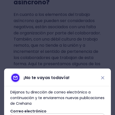
asíncrono?
En cuanto a los elementos del trabajo
asíncrono que pueden ser considerados
negativos, están asociados con una falta
de organización por parte del colaborador.
También, con una débil cultura de trabajo
remoto, que no tiende a la unión y a
incrementar el sentido de pertenencia de
los colaboradores que trabajan de esta
forma. Aquí te presentamos algunos de los
más relevantes para que los evalúes y
corrobores el tipo de medidas que debes
¡No te vayas todavía!
implementar para convertirlos en ventajas
del trabajo asincrónico para tus equipos:
Déjanos tu dirección de correo electrónico a
continuación y te enviaremos nuevas publicaciones
Dificultades en la entrega de las
de Crehana
tareas asignadas
: una de las
Correo electrónico
principales desventajas del trabajo