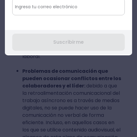
asincrónico está vinculada con el
incumplimiento de los plazos que hayan
sido delimitados por el mánager. Esto se
debe a problemas de organización del
trabajo y a la imposibilidad de
combinarlos armónicamente con el
Suscribirme
tiempo libre dentro de la propia rutina
laboral.
Problemas de comunicación que
pueden ocasionar conflictos entre los
colaboradores y el líder:
debido a que
la retroalimentación comunicacional del
trabajo asíncrono es a través de medios
digitales, no se puede hacer uso de la
comunicación no verbal de forma
eficiente. Incluso, en aquellos casos en
los que se utilice contenido audiovisual, el