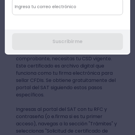
compleja detrás del escenario, puede
ejecutarse eficientemente con
herramientas apropiadas.
Paso 1: Obtención del Certificado
de Sello Digital (CSD)
Suscribirme
Antes de poder timbrar cualquier
comprobante, necesitas tu CSD vigente.
Este certificado es archivo digital que
funciona como tu firma electrónica para
sellar CFDIs. Se obtiene gratuitamente del
portal del SAT siguiendo estos pasos
específicos.
Ingresas al portal del SAT con tu RFC y
contraseña (o e.firma si es tu primer
acceso), navegas a la sección "Trámites" y
seleccionas "Solicitud de certificado de