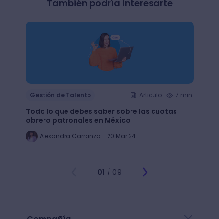
También podría interesarte
Gestión de Talento
Articulo
7 min.
Gesti
Todo lo que debes saber sobre las cuotas
Lean 
obrero patronales en México
trans
Alexandra Carranza - 20 Mar 24
Al
01
/ 09
Compañía