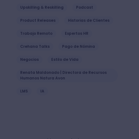
Upskilling & Reskilling
Podcast
Product Releases
Historias de Clientes
Trabajo Remoto
Expertos HR
Crehana Talks
Pago de Nómina
Negocios
Estilo de Vida
Renata Maldonado | Directora de Recursos
Humanos Natura Avon
LMS
IA