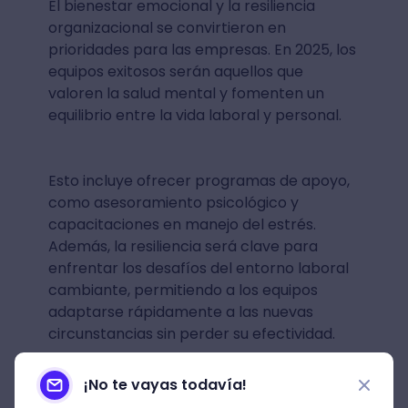
El bienestar emocional y la resiliencia
organizacional se convirtieron en
prioridades para las empresas. En 2025, los
equipos exitosos serán aquellos que
valoren la salud mental y fomenten un
equilibrio entre la vida laboral y personal.
Esto incluye ofrecer programas de apoyo,
como asesoramiento psicológico y
capacitaciones en manejo del estrés.
Además, la resiliencia será clave para
enfrentar los desafíos del entorno laboral
cambiante, permitiendo a los equipos
adaptarse rápidamente a las nuevas
circunstancias sin perder su efectividad.
¡No te vayas todavía!
Habilidades Clave para los