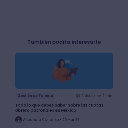
También podría interesarte
Gestión de Talento
Articulo
7 min.
Gesti
Todo lo que debes saber sobre las cuotas
Lean 
obrero patronales en México
trans
Alexandra Carranza - 20 Mar 24
Al