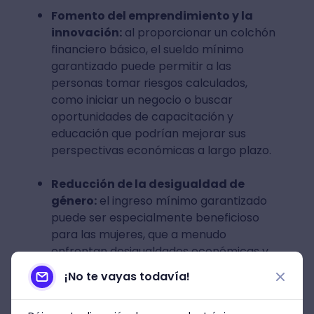
Fomento del emprendimiento y la
innovación:
al proporcionar un colchón
financiero básico, el sueldo mínimo
garantizado puede permitir a las
personas tomar riesgos calculados,
como iniciar un negocio o buscar
oportunidades de capacitación y
educación que podrían mejorar sus
perspectivas económicas a largo plazo.
Reducción de la desigualdad de
género:
el ingreso mínimo garantizado
puede ser especialmente beneficioso
para las mujeres, que a menudo
enfrentan desigualdades económicas y
laborales en comparación con los
¡No te vayas todavía!
hombres. Al garantizar un ingreso
mínimo, se pueden mitigar algunas de