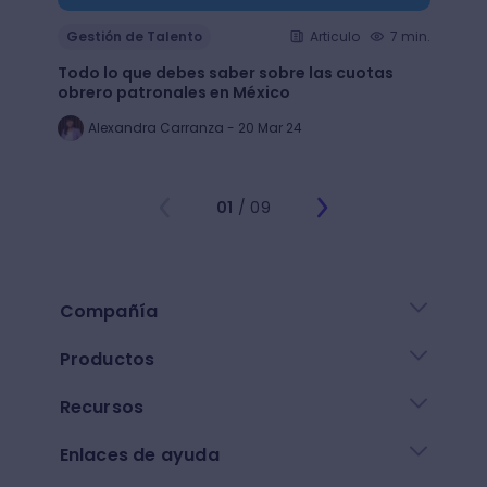
Gestión de Talento
Articulo
7 min.
Gesti
Todo lo que debes saber sobre las cuotas
Lean 
obrero patronales en México
trans
Alexandra Carranza - 20 Mar 24
Al
01
/ 09
Compañía
Productos
Recursos
Enlaces de ayuda