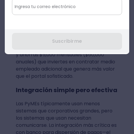
Esta priorización clara evita parálisis de
decisión. Si sistema A cubre perfectamente
tus necesidades esenciales por $3,000
mensuales pero carece de portal de
empleado avanzado, y sistema B tiene todo
incluyendo portal pero cuesta $8,000
Suscribirme
mensuales, probablemente seleccionas A
y ahorras $5,000 mensuales ($60,000
anuales) que inviertes en contratar medio
empleado adicional que genera más valor
que el portal sofisticado.
Integración simple pero efectiva
Las PyMEs típicamente usan menos
sistemas que corporativos grandes, pero
los sistemas que usan necesitan
comunicarse. La integración más crítica es
con banco para dispersión de pagos—el