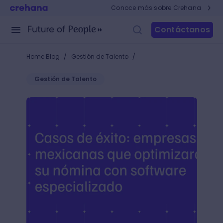
Conoce más sobre Crehana
Contáctanos
/
/
Home Blog
Gestión de Talento
Gestión de Talento
Software de gestión de nómina para pymes en Méxic