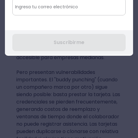
datos es automática, eliminando errores de
transcripción. Los registros incluyen
timestamp preciso que sirve como
evidencia ante disputas. La información se
almacena digitalmente, facilitando
Suscribirme
generación de reportes y análisis. El costo
de implementación es moderado,
accesible para empresas medianas.
Pero presentan vulnerabilidades
importantes. El "buddy punching" (cuando
un compañero marca por otro) sigue
siendo posible: basta prestar la tarjeta. Las
credenciales se pierden frecuentemente,
generando costos de reemplazo y
ventanas de tiempo donde el colaborador
no puede registrar asistencia. Las tarjetas
pueden duplicarse o clonarse con relativa