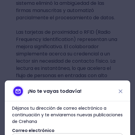
sistema eliminó la ambigüedad de las
firmas manuscritas y automatizó
parcialmente el procesamiento de datos.
Las tarjetas de proximidad o RFID (Radio
Frequency Identification) representan una
mejora significativa. El colaborador
simplemente acerca su credencial a un
lector sin necesidad de contacto físico. La
lectura es instantánea, lo que acelera el
flujo de personas en entradas con alto
tráfico. La tecnología RFID también
permite integrar control de acceso físico
¡No te vayas todavía!
con registro de asistencia: la misma
credencial que abre la puerta registra la
Déjanos tu dirección de correo electrónico a
entrada.
continuación y te enviaremos nuevas publicaciones
de Crehana
Estos sistemas ofrecen ventajas tangibles
Correo electrónico
sobre métodos manuales. La captura de