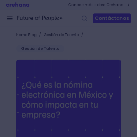
Conoce más sobre Crehana
Contáctanos
/
/
Home Blog
Gestión de Talento
Gestión de Talento
Nómina electrónica en México: beneficios, requisit