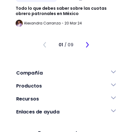
Todo lo que debes saber sobre las cuotas
Lean 
obrero patronales en México
trans
Alexandra Carranza - 20 Mar 24
Al
01
/ 09
Compañía
Productos
Recursos
Enlaces de ayuda