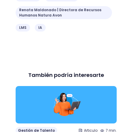
Renata Maldonado | Directora de Recursos
Humanos Natura Avon
LMS
IA
También podría interesarte
Gestión de Talento
Articulo
7 min.
Gesti